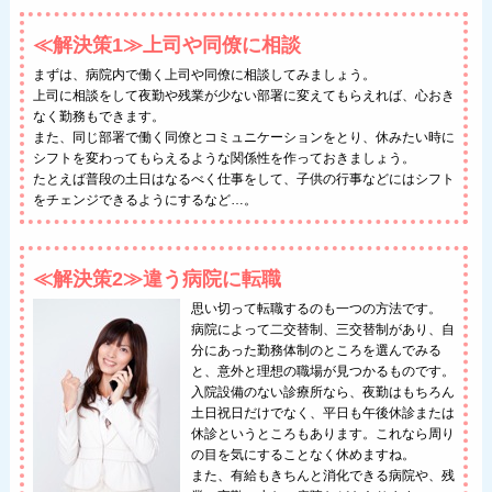
≪解決策1≫上司や同僚に相談
まずは、病院内で働く上司や同僚に相談してみましょう。
上司に相談をして夜勤や残業が少ない部署に変えてもらえれば、心おき
なく勤務もできます。
また、同じ部署で働く同僚とコミュニケーションをとり、休みたい時に
シフトを変わってもらえるような関係性を作っておきましょう。
たとえば普段の土日はなるべく仕事をして、子供の行事などにはシフト
をチェンジできるようにするなど…。
≪解決策2≫違う病院に転職
思い切って転職するのも一つの方法です。
病院によって二交替制、三交替制があり、自
分にあった勤務体制のところを選んでみる
と、意外と理想の職場が見つかるものです。
入院設備のない診療所なら、夜勤はもちろん
土日祝日だけでなく、平日も午後休診または
休診というところもあります。これなら周り
の目を気にすることなく休めますね。
また、有給もきちんと消化できる病院や、残