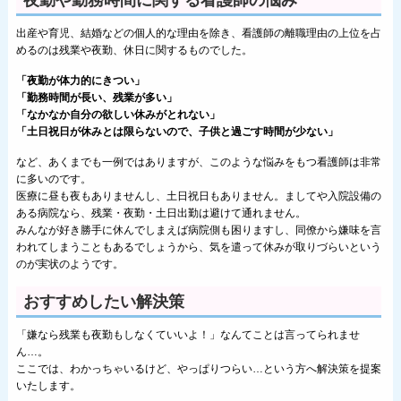
夜勤や勤務時間に関する看護師の悩み
出産や育児、結婚などの個人的な理由を除き、看護師の離職理由の上位を占
めるのは残業や夜勤、休日に関するものでした。
「夜勤が体力的にきつい」
「勤務時間が長い、残業が多い」
「なかなか自分の欲しい休みがとれない」
「土日祝日が休みとは限らないので、子供と過ごす時間が少ない」
など、あくまでも一例ではありますが、このような悩みをもつ看護師は非常
に多いのです。
医療に昼も夜もありませんし、土日祝日もありません。ましてや入院設備の
ある病院なら、残業・夜勤・土日出勤は避けて通れません。
みんなが好き勝手に休んでしまえば病院側も困りますし、同僚から嫌味を言
われてしまうこともあるでしょうから、気を遣って休みが取りづらいという
のが実状のようです。
おすすめしたい解決策
「嫌なら残業も夜勤もしなくていいよ！」なんてことは言ってられませ
ん…。
ここでは、わかっちゃいるけど、やっぱりつらい…という方へ解決策を提案
いたします。