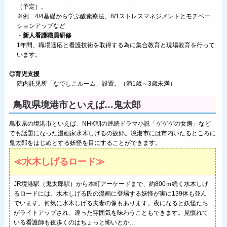
（予定）。
※例…4/4基礎から学ぶ酸素療法、8/1ストレスマネジメントとモチベー
ションアップなど
・新人看護職員研修
1年間、職場適応と看護技術を取得する為に集合教育と現場教育を行って
います。
◎育児支援
院内託児所「なでしこルーム」設置。（満1歳～3歳未満）
鳥取県境港市といえば…鬼太郎
鳥取県の境港市といえば、NHK朝の連続ドラマ小説「ゲゲゲの女房」など
でも話題になった漫画家水木しげるの故郷。境港市には市内いたるところに
鬼太郎をはじめとする妖怪を目にすることができます。
≪水木しげるロード≫
JR境港駅（鬼太郎駅）から本町アーケードまで、約800ｍ続く水木しげ
るロードには、水木しげる氏の漫画に登場する妖怪が実に139体も並ん
でいます。何気に水木しげる夫妻の像もあります。夜になると妖怪たち
がライトアップされ、違った雰囲気を味わうこともできます。見慣れて
いる看護師も夜歩くのはちょっと怖いとか…