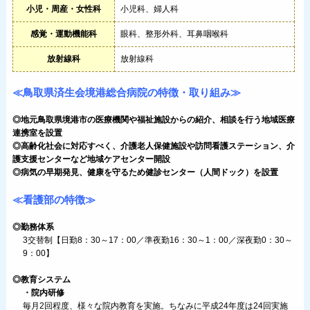
小児・周産・女性科
小児科、婦人科
感覚・運動機能科
眼科、整形外科、耳鼻咽喉科
放射線科
放射線科
≪鳥取県済生会境港総合病院の特徴・取り組み≫
◎地元鳥取県境港市の医療機関や福祉施設からの紹介、相談を行う地域医療
連携室を設置
◎高齢化社会に対応すべく、介護老人保健施設や訪問看護ステーション、介
護支援センターなど地域ケアセンター開設
◎病気の早期発見、健康を守るため健診センター（人間ドック）を設置
≪看護部の特徴≫
◎勤務体系
3交替制【日勤8：30～17：00／準夜勤16：30～1：00／深夜勤0：30～
9：00】
◎教育システム
・院内研修
毎月2回程度、様々な院内教育を実施。ちなみに平成24年度は24回実施