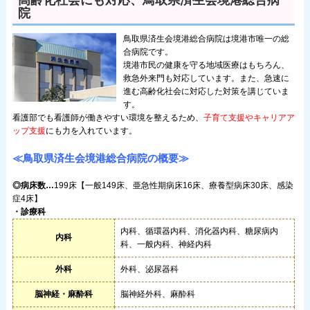
高齢化社会にも対応、鳥取県済生会境港総合病
院
鳥取県済生会境港総合病院は境港市唯一の総
合病院です。
境港市民の健康を守る地域医療はもちろん、
救急外来門も対応しています。また、急速に
進む高齢化社会に対応した対策を講じていま
す。
看護部でも看護師が働きやすい環境を整えるため、
子育て支援やキャリアア
ップ支援
にも力を入れています。
≪鳥取県済生会境港総合病院の概要≫
◎病床数…
199床【一般149床、亜急性期病床16床、療養型病床30床、感染
症4床】
・診療科
内科、循環器内科、消化器内科、糖尿病内
内科
科、一般内科、神経内科
外科
外科、泌尿器科
脳神経・麻酔科
脳神経外科、麻酔科