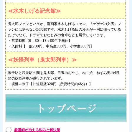
≪水木しげる記念館≫
鬼太郎ファンというか、漫画家水木しげるファン、「ゲゲゲの女房」フ
ァンには堪らない記念館です。水木しげる氏の漫画が一同に揃っている
だけでなく、ドラマでおなじみの食卓なども展示しています。
・営業時間【9：30～17：00年中無休】
・入館料【一般700円、中高生500円、小学生300円】
≪妖怪列車（鬼太郎列車）≫
米子駅と境港駅の間を鬼太郎、目玉のおやじ、ねこ娘、ねずみ男の4種
類の妖怪列車が運行されています。
・境港⇔米子【片道運賃320円（所要時間約46分）】
看護師が抱える悩みと解決策